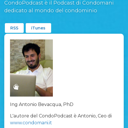
CondoPodcast è il Podcast di Condomani
dedicato al mondo del condominio
RSS
iTunes
Ing Antonio Bevacqua, PhD
L'autore del CondoPodcast è Antonio, Ceo di
www.condomani.it