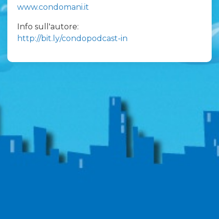
www.condomani.it
Info sull'autore:
http://bit.ly/condopodcast-in